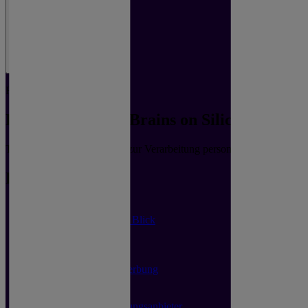
Rechtliches
Data Protection | Brains on Silicon
Transparente Informationen zur Verarbeitung personenbezogener Date
Direkt zu
Datenschutzerklärung
Datenschutz auf einen Blick
Hosting und CDN
Allgemeine Hinweise
Datenerfassung
Analyse-Tools und Werbung
Newsletter
Plugins und Tools
eCommerce und Zahlungsanbieter