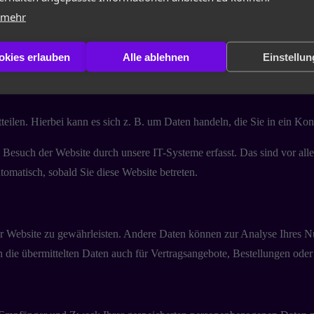
 Website?
 mehr
etreiber. Dessen Kontaktdaten können Sie dem Abschnitt „Hinweis zur 
okies erlauben
Alle ablehnen
Einstellu
eilen. Hierbei kann es sich z. B. um Daten handeln, die Sie in ein Ko
esuch der Website durch unsere IT-Systeme erfasst. Das sind vor alle
tomatisch, sobald Sie diese Website betreten.
 der Website zu gewährleisten. Andere Daten können zur Analyse Ihres 
ie übermittelten Daten auch für Vertragsangebote, Bestellungen oder s