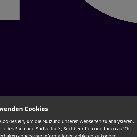
s mit Ihren personenbezogenen Daten passiert, wenn Sie diese Websit
rwenden Cookies
ormationen zum Thema Datenschutz entnehmen Sie unserer unter diesem 
 Cookies ein, um die Nutzung unserer Webseiten zu analysieren,
lich des Such und Surfverlaufs, Suchbegriffen und Ihnen auf Ihr
rhalten angepasste Informationen anbieten zu können.