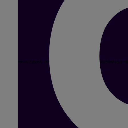
n bei Brains on Silicon, inklusive Rechtsgrundlagen, Speicherdauer un