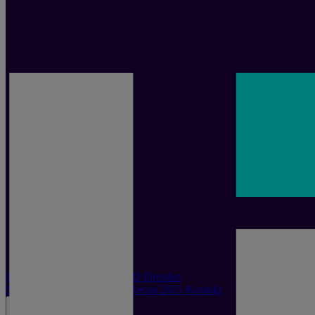
14.-15. September 2026 · ICD Dresden
Start
Tickets
Speaker:innen
Recap 2025
Kontakt
Hauptmenü öffnen